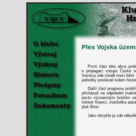
Ples Vojska územ
První část této akce pro
o propagaci vstupu České re
Voznica zde chodil mezi lidmi
jednotky postávali kolem histor
Další část programu probíh
přícházeli na odpolední mati
poctu významným hostům večer
ministr financí, manželka pana
pluk Brno.
Jako obvykle je zde několik