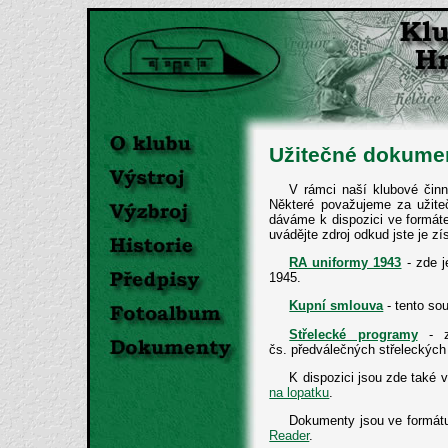
Užitečné dokume
V rámci naší klubové činn
Některé považujeme za užiteč
dáváme k dispozici ve formáte
uvádějte zdroj odkud jste je zís
RA uniformy 1943
- zde j
1945.
Kupní smlouva
- tento sou
Střelecké programy
- zd
čs. předválečných střeleckých
K dispozici jsou zde také 
na lopatku
.
Dokumenty jsou ve formátu
Reader
.